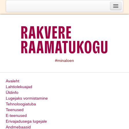
Kontakt
Töötajad
Raamatukogust
#minaloen
Ajaloost
Nõukogu
Avaleht
Meediakajastused
Lahtiolekuajad
Üldinfo
Statistikat
Lugejaks vormistamine
Tehnoloogiatuba
Dokumendid
Teenused
Hinnakiri
E-teenused
Erivajadusega lugejale
Põhimäärus
Andmebaasid