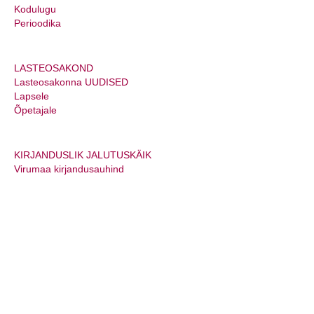
Kodulugu
Arengukava
Perioodika
Komplekteerimispõhimõtted
Rakvere Raamatukogu kasutamise eeskiri
LASTEOSAKOND
Lasteosakonna UUDISED
Andmekaitsetingimused
Lapsele
Õpetajale
Dokumendiregister
Lääne-Virumaa raamatukogud
KIRJANDUSLIK JALUTUSKÄIK
Raamatukoguvõrk
Virumaa kirjandusauhind
Raamatukogudele
Aruanded
Aruanded 2025
Aruanded 2024
Aruanded 2023
Aruanded 2022